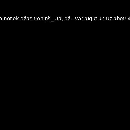
̄ notiek ožas treniņš_ Jā, ožu var atgūt un uzlabot!