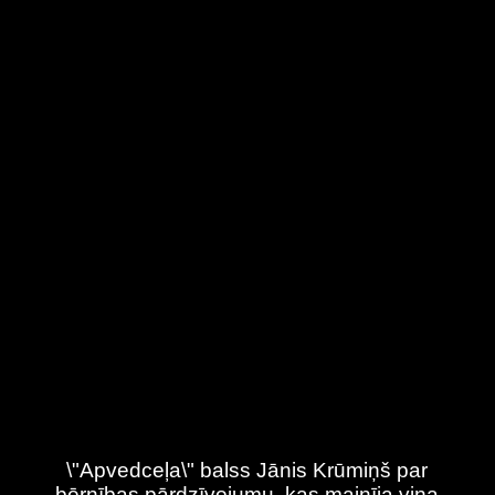
\"Apvedceļa\" balss Jānis Krūmiņš par
bērnības pārdzīvojumu, kas mainīja viņa