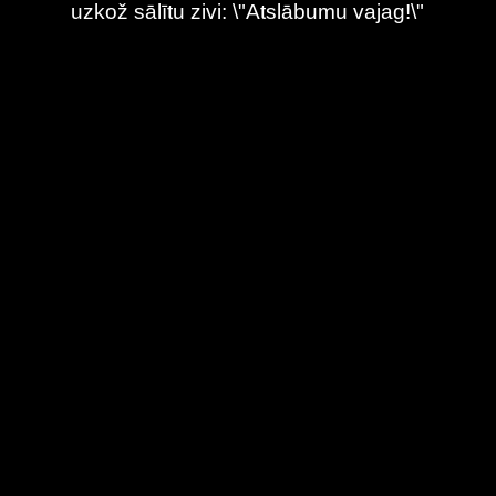
uzkož sālītu zivi: \"Atslābumu vajag!\"